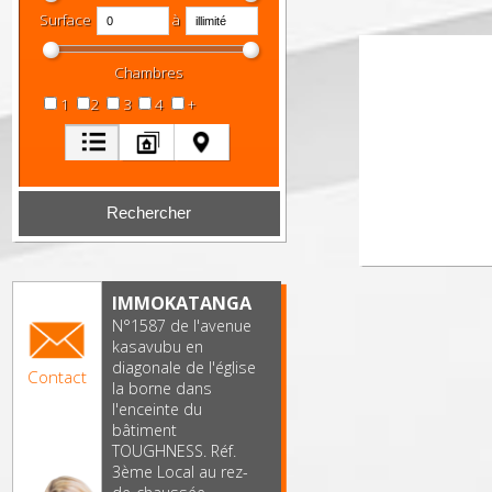
Surface
à
Chambres
1
2
3
4
+
IMMOKATANGA
N°1587 de l'avenue
kasavubu en
diagonale de l'église
Contact
la borne dans
l'enceinte du
bâtiment