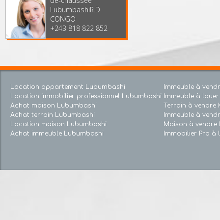
TOUGHNESS. Réf.
3ème Local au rez-
de-chaussée
LubumbashiR.D
CONGO
+243 818 822 852
Location appartement Lubumbashi
Immeuble à v
Location immobilier professionnel Lubumbashi
Immeuble à lou
Achat maison Lubumbashi
Terrain à ven
Achat terrain Lubumbashi
Immeuble à v
Location maison Lubumbashi
Maison à ven
Achat immeuble Lubumbashi
Immobilier Pro