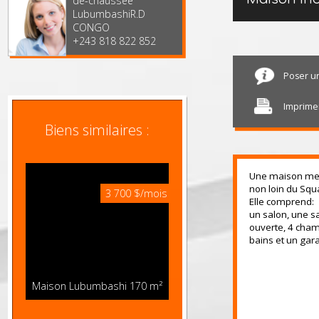
TOUGHNESS. Réf.
3ème Local au rez-
Maison 
de-chaussée
LubumbashiR.D
CONGO
+243 818 822 852
Pose
Impr
Biens similaires :
Une maison m
non loin du 
3 700 $/mois
Elle compren
un salon, un
ouverte, 4 c
bains et un 