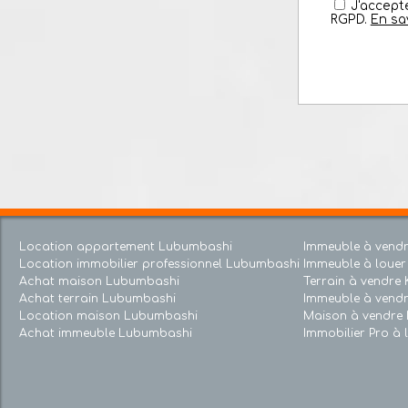
J'acc
RGPD.
En 
Location appartement Lubumbashi
Immeuble à v
Location immobilier professionnel Lubumbashi
Immeuble à lou
Achat maison Lubumbashi
Terrain à ven
Achat terrain Lubumbashi
Immeuble à v
Location maison Lubumbashi
Maison à ven