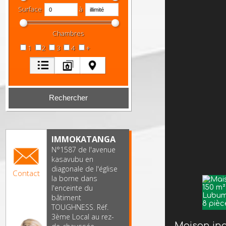
Surface
à
Chambres
1
2
3
4
+
IMMOKATANGA
N°1587 de l'avenue
kasavubu en
diagonale de l'église
Contact
la borne dans
l'enceinte du
bâtiment