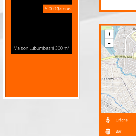
chambre à co
Maison Lubumbashi
250 m²
bureau, un b
5 000 $/mois
+
-
Maison Lubumbashi
300 m²
Détails
Maison Annexe
275 m²