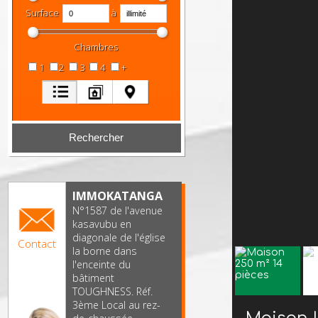
Surface
à
Chambres
1
2
3
4
+
IMMOKATANGA
N°1587 de l'avenue
kasavubu en
diagonale de l'église
Contact
la borne dans
l'enceinte du
bâtiment