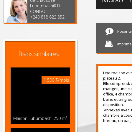
TOUGHNESS. Réf.
3ème Local au rez-
Maiso
de-chaussée
LubumbashiR.D
CONGO
+243 818 822 852
Pose
Impr
Biens similaires :
Une maison a
plateau 2.
1 500 $/mois
Elle compren
manger, une
office, 4 ch
bains et un 
disposition.
Annexes ave