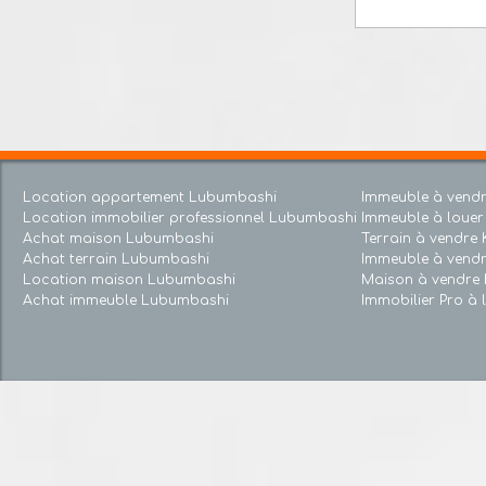
J'acc
RGPD.
En 
Location appartement Lubumbashi
Immeuble à v
Location immobilier professionnel Lubumbashi
Immeuble à lou
Achat maison Lubumbashi
Terrain à ven
Achat terrain Lubumbashi
Immeuble à v
Location maison Lubumbashi
Maison à ven
Achat immeuble Lubumbashi
Immobilier Pro