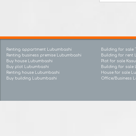
more
Renting appartment Lubumbashi
Building for s
Renting business premise Lubumbashi
Building for re
Buy house Lubumbashi
Plot for sale
Buy plot Lubumbashi
Building for 
Renting house Lubumbashi
House for sal
Buy building Lubumbashi
Office/Busines