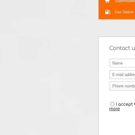
Nursery
House Annexe
275 sqm
Bar
Superma
Gas Stat
Contac
I acc