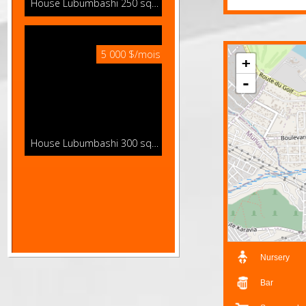
bureau, un b
House Lubumbashi
250 sqm
5 000 $/mois
+
-
House Lubumbashi
300 sqm
Details