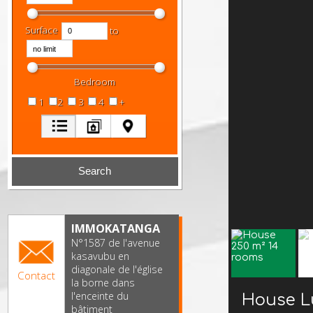
Surface
to
Bedroom
1
2
3
4
+
IMMOKATANGA
N°1587 de l'avenue
kasavubu en
diagonale de l'église
Contact
la borne dans