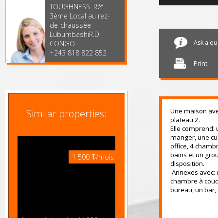
l'enceinte du
House
bâtiment
TOUGHNESS. Réf.
3ème Local au rez-
de-chaussée
LubumbashiR.D
Ask 
CONGO
+243 818 822 852
Print
Une maison a
Similar properties:
plateau 2.
Elle compren
manger, une
office, 4 ch
bains et un 
1 500 $/mois
disposition.
Annexes ave
chambre à co