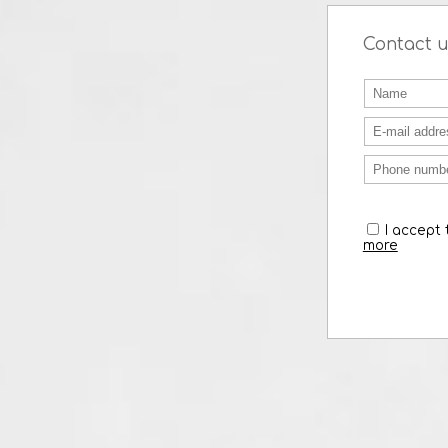
Gas Stat
Warehouse Lubumbashi
1 000 sqm
Contac
I acc
more