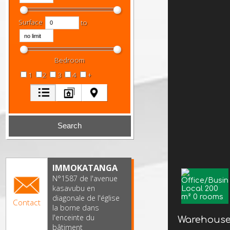
Surface
to
Bedroom
1
2
3
4
+
IMMOKATANGA
N°1587 de l'avenue
kasavubu en
diagonale de l'église
Contact
la borne dans