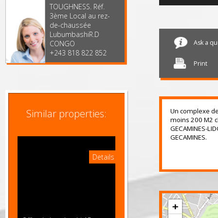
l'enceinte du
Warehou
bâtiment
TOUGHNESS. Réf.
3ème Local au rez-
de-chaussée
LubumbashiR.D
Ask 
CONGO
+243 818 822 852
Print
Un complexe 
Similar properties:
moins 200 M2
GECAMINES-L
GECAMINES.
Details