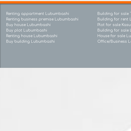
Renting appartment Lubumbashi
Building for s
Renting business premise Lubumbashi
Building for re
Buy house Lubumbashi
Plot for sale
Buy plot Lubumbashi
Building for 
Renting house Lubumbashi
House for sal
Buy building Lubumbashi
Office/Busines