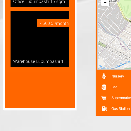
+
-
Office Lubumbashi
15 sqm
7 500 $ /month
Warehouse Lubumbashi
1 000 sqm
Nursery
Details
Bar
Superma